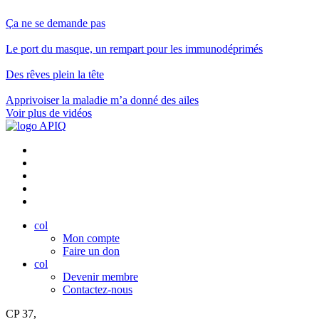
Ça ne se demande pas
Le port du masque, un rempart pour les immunodéprimés
Des rêves plein la tête
Apprivoiser la maladie m’a donné des ailes
Voir plus de vidéos
col
Mon compte
Faire un don
col
Devenir membre
Contactez-nous
CP 37,